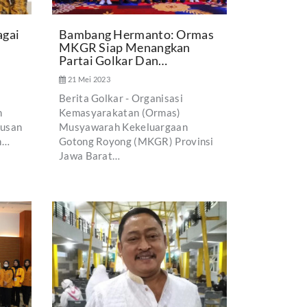
agai
Bambang Hermanto: Ormas
MKGR Siap Menangkan
Partai Golkar Dan…
21 Mei 2023
Berita Golkar - Organisasi
n
Kemasyarakatan (Ormas)
tusan
Musyawarah Kekeluargaan
n…
Gotong Royong (MKGR) Provinsi
Jawa Barat…