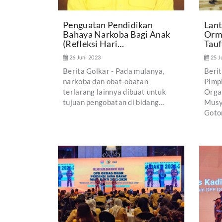
Penguatan Pendidikan
Lant
Bahaya Narkoba Bagi Anak
Orm
(Refleksi Hari…
Tauf
26 Juni 2023
25 J
Berita Golkar - Pada mulanya,
Beri
narkoba dan obat-obatan
Pimp
terlarang lainnya dibuat untuk
Orga
tujuan pengobatan di bidang…
Musy
Goto