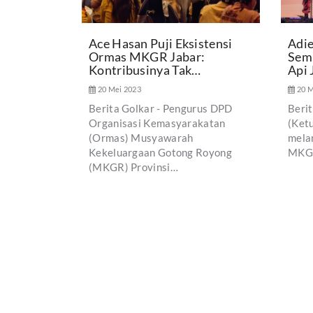
Ace Hasan Puji Eksistensi
Adie
Ormas MKGR Jabar:
Sem
Kontribusinya Tak…
Api 
20 Mei 2023
20 M
Berita Golkar - Pengurus DPD
Beri
Organisasi Kemasyarakatan
(Ket
(Ormas) Musyawarah
mela
Kekeluargaan Gotong Royong
MKGR
(MKGR) Provinsi…