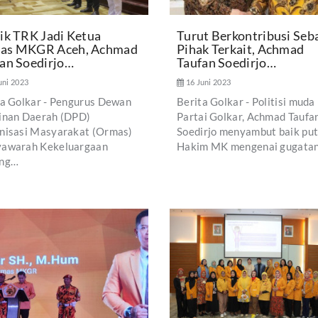
ik TRK Jadi Ketua
Turut Berkontribusi Seb
as MKGR Aceh, Achmad
Pihak Terkait, Achmad
an Soedirjo…
Taufan Soedirjo…
uni 2023
16 Juni 2023
ta Golkar - Pengurus Dewan
Berita Golkar - Politisi muda
inan Daerah (DPD)
Partai Golkar, Achmad Taufa
nisasi Masyarakat (Ormas)
Soedirjo menyambut baik pu
awarah Kekeluargaan
Hakim MK mengenai gugata
ng…