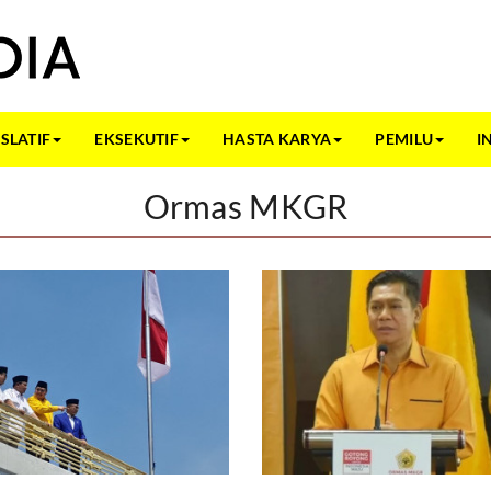
ISLATIF
EKSEKUTIF
HASTA KARYA
PEMILU
I
Ormas MKGR