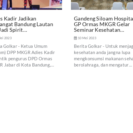
s Kadir Jadikan
Gandeng Siloam Hospita
angat Bandung Lautan
GP Ormas MKGR Gelar
Jadi Spirit…
Seminar Kesehatan…
ei 2023
10 Mei 2023
ta Golkar - Ketua Umum
Berita Golkar - Untuk menja
um) DPP MKGR Adies Kadir
kesehatan anda jangna lupa
ntik pengurus DPD Ormas
mengkonsumsi makanan seha
 Jabar di Kota Bandung,…
berolahraga, dan mengatur…