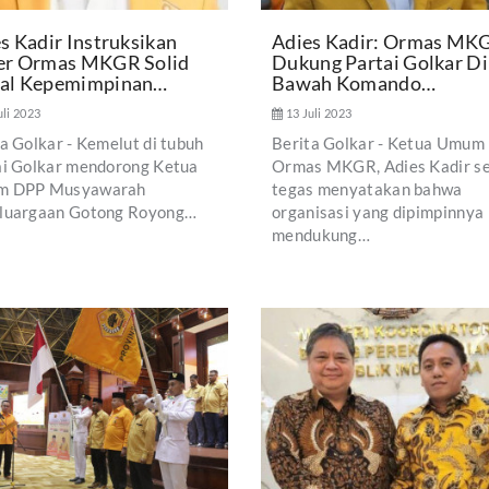
s Kadir Instruksikan
Adies Kadir: Ormas MK
er Ormas MKGR Solid
Dukung Partai Golkar Di
al Kepemimpinan…
Bawah Komando…
uli 2023
13 Juli 2023
a Golkar - Kemelut di tubuh
Berita Golkar - Ketua Umum
ai Golkar mendorong Ketua
Ormas MKGR, Adies Kadir s
 DPP Musyawarah
tegas menyatakan bahwa
luargaan Gotong Royong…
organisasi yang dipimpinnya
mendukung…