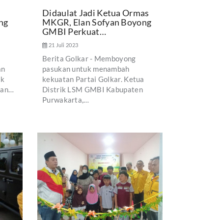
Didaulat Jadi Ketua Ormas
ng
MKGR, Elan Sofyan Boyong
GMBI Perkuat…
21 Juli 2023
Berita Golkar - Memboyong
an
pasukan untuk menambah
ak
kekuatan Partai Golkar. Ketua
kan…
Distrik LSM GMBI Kabupaten
Purwakarta,…