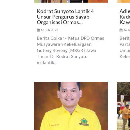
Kodrat Sunyoto Lantik 4
Adie
Unsur Pengurus Sayap
Kad
Organisasi Ormas…
Kaw
16 Juli 2023
16 J
Berita Golkar - Ketua DPD Ormas
Berit
Musyawarah Kekeluargaan
Part
Gotong Royong (MKGR) Jawa
Umum
Timur, Dr Kodrat Sunyoto
Keke
melantik…