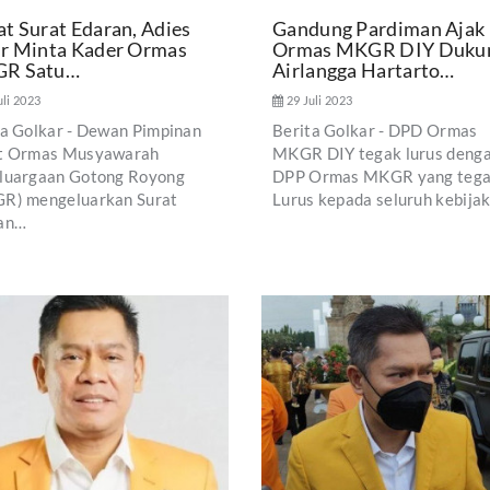
t Surat Edaran, Adies
Gandung Pardiman Ajak
r Minta Kader Ormas
Ormas MKGR DIY Duku
R Satu…
Airlangga Hartarto…
uli 2023
29 Juli 2023
ta Golkar - Dewan Pimpinan
Berita Golkar - DPD Ormas
t Ormas Musyawarah
MKGR DIY tegak lurus deng
luargaan Gotong Royong
DPP Ormas MKGR yang teg
R) mengeluarkan Surat
Lurus kepada seluruh kebija
an…