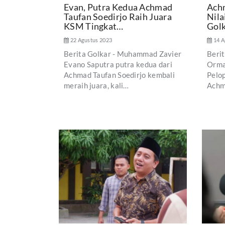
Evan, Putra Kedua Achmad
Achm
Taufan Soedirjo Raih Juara
Nila
KSM Tingkat…
Gol
22 Agustus 2023
14 A
Berita Golkar - Muhammad Zavier
Beri
Evano Saputra putra kedua dari
Orma
Achmad Taufan Soedirjo kembali
Pelo
meraih juara, kali…
Achm