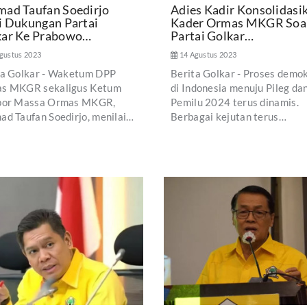
ad Taufan Soedirjo
Adies Kadir Konsolidasi
i Dukungan Partai
Kader Ormas MKGR Soa
kar Ke Prabowo…
Partai Golkar…
gustus 2023
14 Agustus 2023
ta Golkar - Waketum DPP
Berita Golkar - Proses demo
s MKGR sekaligus Ketum
di Indonesia menuju Pileg da
por Massa Ormas MKGR,
Pemilu 2024 terus dinamis.
ad Taufan Soedirjo, menilai…
Berbagai kejutan terus…