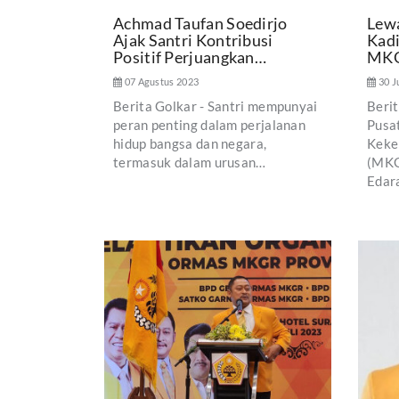
Achmad Taufan Soedirjo
Lewa
Ajak Santri Kontribusi
Kadi
Positif Perjuangkan…
MKG
07 Agustus 2023
30 J
Berita Golkar - Santri mempunyai
Beri
peran penting dalam perjalanan
Pusa
hidup bangsa dan negara,
Keke
termasuk dalam urusan…
(MKG
Edar