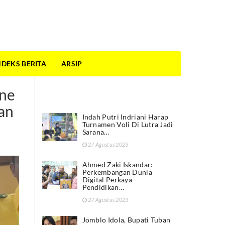
NDEKS BERITA
ARSIP
Artikel Lainnya
nne
an
Indah Putri Indriani Harap
Turnamen Voli Di Lutra Jadi
Sarana…
27 Agustus 2023
Ahmed Zaki Iskandar:
Perkembangan Dunia
Digital Perkaya
Pendidikan…
27 Agustus 2023
Jomblo Idola, Bupati Tuban