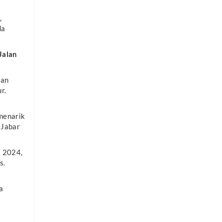
,
da
Jalan
ian
r.
 menarik
 Jabar
a 2024,
s.
a
a