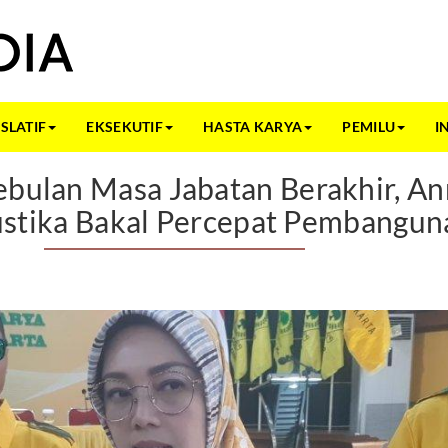
ISLATIF
EKSEKUTIF
HASTA KARYA
PEMILU
I
ebulan Masa Jabatan Berakhir, A
stika Bakal Percepat Pembangun