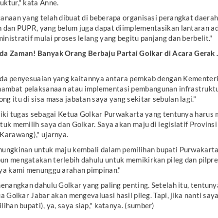
ktur," kata Anne.
anaan yang telah dibuat di beberapa organisasi perangkat daerah
n dan PUPR, yang belum juga dapat diimplementasikan lantaran a
nistratif mulai proses lelang yang begitu panjang dan berbelit."
da Zaman! Banyak Orang Berbaju Partai Golkar di Acara Gerak 
, ada penyesuaian yang kaitannya antara pemkab dengan Kementer
mbat pelaksanaan atau implementasi pembangunan infrastruktu
g itu di sisa masa jabatan saya yang sekitar sebulan lagi."
liki tugas sebagai Ketua Golkar Purwakarta yang tentunya harus
tuk memilih saya dan Golkar. Saya akan maju di legislatif Provinsi
Karawang)," ujarnya.
mungkinan untuk maju kembali dalam pemilihan bupati Purwakart
n mengatakan terlebih dahulu untuk memikirkan pileg dan pilpre
nya kami menunggu arahan pimpinan."
menangkan dahulu Golkar yang paling penting. Setelah itu, tentuny
a Golkar Jabar akan mengevaluasi hasil pileg. Tapi, jika nanti say
ihan bupati), ya, saya siap," katanya. (
sumber
)