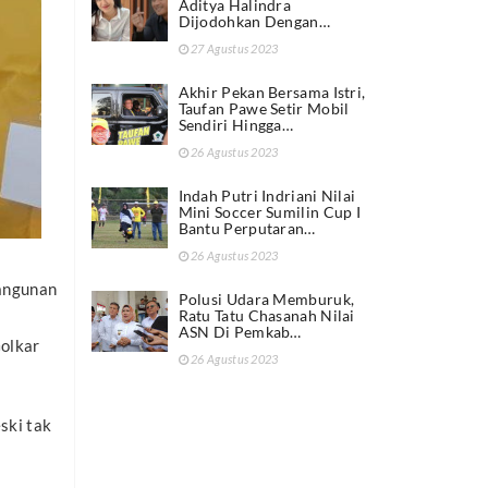
Aditya Halindra
Dijodohkan Dengan…
27 Agustus 2023
Akhir Pekan Bersama Istri,
Taufan Pawe Setir Mobil
Sendiri Hingga…
26 Agustus 2023
Indah Putri Indriani Nilai
Mini Soccer Sumilin Cup I
Bantu Perputaran…
26 Agustus 2023
angunan
Polusi Udara Memburuk,
Ratu Tatu Chasanah Nilai
ASN Di Pemkab…
Golkar
26 Agustus 2023
i
ski tak