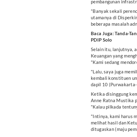
pembangunan infrastru
"Banyak sekali perenc
utamanya di Disperki
beberapa masalah admi
Baca Juga:
Tanda-Tan
PDIP Solo
Selain itu, lanjutnya
Keuangan yang mengha
"Kami sedang mendoron
"Lalu, saya juga memi
kembali konstituen un
dapil 10 (Purwakarta-
Ketika disinggung ke
Anne Ratna Mustika pu
"Kalau pilkada tentu
"Intinya, kami harus 
melihat hasil dan Ketu
ditugaskan (maju pemil